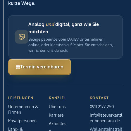
kurze Wege.
sind
für
den
Betrieb
Analog
und
digital, ganz wie Sie
der
möchten.
Seite
Belege papierlos über DATEV Unternehmen
erforderlich.
online, oder klassisch auf Papier. Sie entscheiden,
Für
wir richten uns danach.
alle
anderen
Termin vereinbaren
Zwecke
benötigen
wir
Ihre
Einwilligung.
Sie
LEISTUNGEN
KANZLEI
KONTAKT
können
Unternehmen &
Über uns
0911 2177 250
Ihre
Firmen
Karriere
info@steuerkanzl
Auswahl
Privatpersonen
ei-hebentanz.de
jederzeit
Aktuelles
über
Land- &
Wallensteinstraß