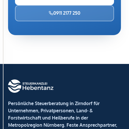
Über
Cookies
0911 2177 250
Einstellungen
Wir
verwenden
Cookies,
um
Inhalte
zu
personalisieren
und
die
Zugriffe
auf
unsere
Persönliche Steuerberatung in Zirndorf für
Website
zu
Unternehmen, Privatpersonen, Land- &
analysieren.
Forstwirtschaft und Heilberufe in der
Notwendige
Metropolregion Nürnberg. Feste Ansprechpartner,
Cookies