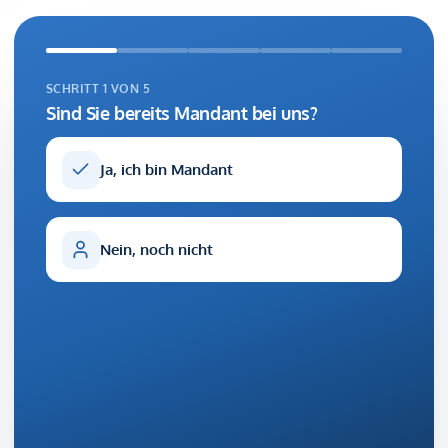
Ihre
Einwilligung.
Sie
Bitte freilassen
können
SCHRITT 1 VON 5
Ihre
Sind Sie bereits Mandant bei uns?
Auswahl
jederzeit
über
Ja, ich bin Mandant
das
Cookie-
Symbol
Nein, noch nicht
unten
links
anpassen.
Alle akzeptieren
Alle ablehnen
Auswahl speichern